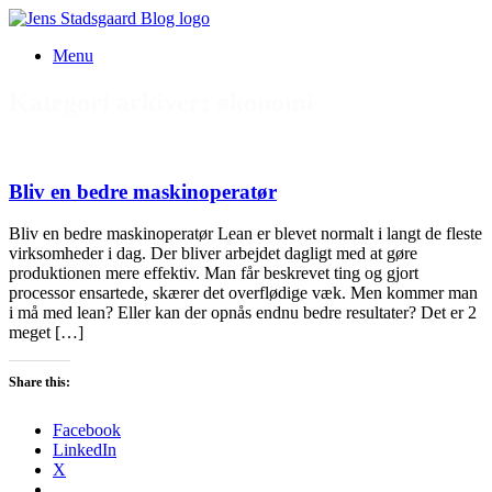
Gå
til
Menu
indhold
Kategori arkiver:
økonomi
Bliv en bedre maskinoperatør
Bliv en bedre maskinoperatør Lean er blevet normalt i langt de fleste
virksomheder i dag. Der bliver arbejdet dagligt med at gøre
produktionen mere effektiv. Man får beskrevet ting og gjort
processor ensartede, skærer det overflødige væk. Men kommer man
i må med lean? Eller kan der opnås endnu bedre resultater? Det er 2
meget […]
Share this:
Facebook
LinkedIn
X