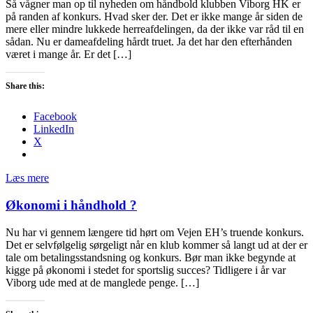
Så vågner man op til nyheden om håndbold klubben Viborg HK er
på randen af konkurs. Hvad sker der. Det er ikke mange år siden de
mere eller mindre lukkede herreafdelingen, da der ikke var råd til en
sådan. Nu er dameafdeling hårdt truet. Ja det har den efterhånden
været i mange år. Er det […]
Share this:
Facebook
LinkedIn
X
Læs mere
Økonomi i håndhold ?
Nu har vi gennem længere tid hørt om Vejen EH’s truende konkurs.
Det er selvfølgelig sørgeligt når en klub kommer så langt ud at der er
tale om betalingsstandsning og konkurs. Bør man ikke begynde at
kigge på økonomi i stedet for sportslig succes? Tidligere i år var
Viborg ude med at de manglede penge. […]