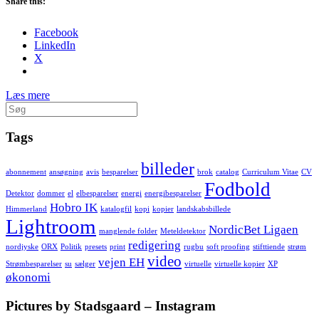
Share this:
Facebook
LinkedIn
X
Læs mere
Søg
efter:
Tags
billeder
abonnement
ansøgning
avis
besparelser
brok
catalog
Curriculum Vitae
CV
Fodbold
Detektor
dommer
el
elbesparelser
energi
energibesparelser
Hobro IK
Himmerland
katalogfil
kopi
kopier
landskabsbillede
Lightroom
NordicBet Ligaen
manglende folder
Meteldetektor
redigering
nordjyske
ORX
Politik
presets
print
rugbu
soft proofing
stifttiende
strøm
video
vejen EH
Strømbesparelser
su
sælger
virtuelle
virtuelle kopier
XP
økonomi
Pictures by Stadsgaard – Instagram