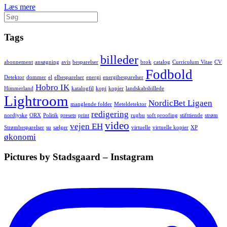
Læs mere
Søg
efter:
Tags
billeder
abonnement
ansøgning
avis
besparelser
brok
catalog
Curriculum Vitae
CV
Fodbold
Detektor
dommer
el
elbesparelser
energi
energibesparelser
Hobro IK
Himmerland
katalogfil
kopi
kopier
landskabsbillede
Lightroom
NordicBet Ligaen
manglende folder
Meteldetektor
redigering
nordjyske
ORX
Politik
presets
print
rugbu
soft proofing
stifttiende
strøm
video
vejen EH
Strømbesparelser
su
sælger
virtuelle
virtuelle kopier
XP
økonomi
Pictures by Stadsgaard – Instagram