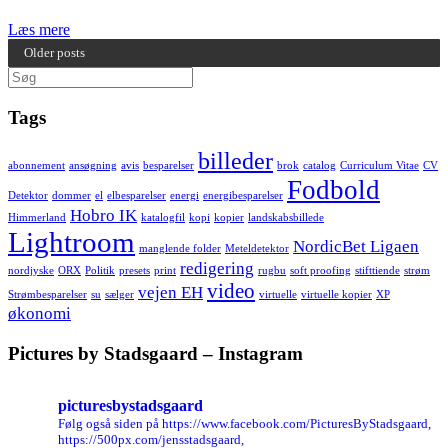
Læs mere
Older posts
Søg
efter:
Tags
billeder
abonnement
ansøgning
avis
besparelser
brok
catalog
Curriculum Vitae
CV
Fodbold
Detektor
dommer
el
elbesparelser
energi
energibesparelser
Hobro IK
Himmerland
katalogfil
kopi
kopier
landskabsbillede
Lightroom
NordicBet Ligaen
manglende folder
Meteldetektor
redigering
nordjyske
ORX
Politik
presets
print
rugbu
soft proofing
stifttiende
strøm
video
vejen EH
Strømbesparelser
su
sælger
virtuelle
virtuelle kopier
XP
økonomi
Pictures by Stadsgaard – Instagram
picturesbystadsgaard
Følg også siden på https://www.facebook.com/PicturesByStadsgaard,
https://500px.com/jensstadsgaard,