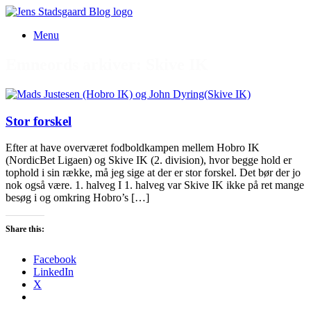
Gå
til
Menu
indhold
Emneords arkiver:
Skive IK
Stor forskel
Efter at have overværet fodboldkampen mellem Hobro IK
(NordicBet Ligaen) og Skive IK (2. division), hvor begge hold er
tophold i sin række, må jeg sige at der er stor forskel. Det bør der jo
nok også være. 1. halveg I 1. halveg var Skive IK ikke på ret mange
besøg i og omkring Hobro’s […]
Share this:
Facebook
LinkedIn
X