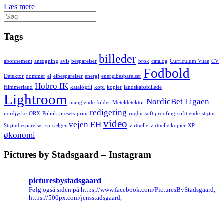
Læs mere
Søg
efter:
Tags
billeder
abonnement
ansøgning
avis
besparelser
brok
catalog
Curriculum Vitae
CV
Fodbold
Detektor
dommer
el
elbesparelser
energi
energibesparelser
Hobro IK
Himmerland
katalogfil
kopi
kopier
landskabsbillede
Lightroom
NordicBet Ligaen
manglende folder
Meteldetektor
redigering
nordjyske
ORX
Politik
presets
print
rugbu
soft proofing
stifttiende
strøm
video
vejen EH
Strømbesparelser
su
sælger
virtuelle
virtuelle kopier
XP
økonomi
Pictures by Stadsgaard – Instagram
picturesbystadsgaard
Følg også siden på https://www.facebook.com/PicturesByStadsgaard,
https://500px.com/jensstadsgaard,