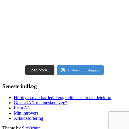
Load More...
Follow on Instagram
Seneste indlæg
Hobbyen man har ledt længe efter – en metaldetektor.
Gør LEAN mennesker syge?
Lean A3
Min introvers
Affaldssortering
Theme by
SiteOrigin