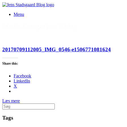
Gå
til
Menu
indhold
Media Categories: Viking
20170709112005_IMG_0546-e1506771081624
Share this:
Facebook
LinkedIn
X
Læs mere
Søg
efter:
Tags