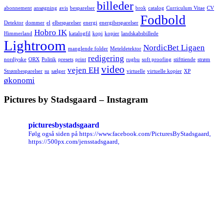
billeder
abonnement
ansøgning
avis
besparelser
brok
catalog
Curriculum Vitae
CV
Fodbold
Detektor
dommer
el
elbesparelser
energi
energibesparelser
Hobro IK
Himmerland
katalogfil
kopi
kopier
landskabsbillede
Lightroom
NordicBet Ligaen
manglende folder
Meteldetektor
redigering
nordjyske
ORX
Politik
presets
print
rugbu
soft proofing
stifttiende
strøm
video
vejen EH
Strømbesparelser
su
sælger
virtuelle
virtuelle kopier
XP
økonomi
Pictures by Stadsgaard – Instagram
picturesbystadsgaard
Følg også siden på https://www.facebook.com/PicturesByStadsgaard,
https://500px.com/jensstadsgaard,